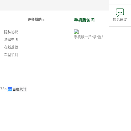
更多帮助 »
手机版访问
投诉建议
隐私协议
手机版一扫"掌"握！
法律申明
在线反馈
车型识别
073s